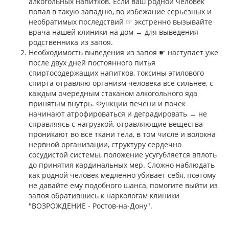
алкогольных напитков. Если ваш родной человек
попал в такую западню, во избежание серьезных и
необратимых последствий ☞ экстренно вызывайте
врача нашей клиники на дом → для выведения
родственника из запоя.
Необходимость выведения из запоя ☛ наступает уже
после двух дней постоянного питья
спиртосодержащих напитков, токсины этилового
спирта отравляю организм человека все сильнее, с
каждым очередным стаканом алкогольного яда
принятым внутрь. Функции печени и почек
начинают атрофироваться и деградировать → не
справляясь с нагрузкой, отравляющие вещества
проникают во все ткани тела, в том числе и волокна
нервной организации, структуру сердечно
сосудистой системы, положение усугубляется вплоть
до принятия кардинальных мер. Сложно наблюдать
как родной человек медленно убивает себя, поэтому
не давайте ему подобного шанса, помогите выйти из
запоя обратившись к наркологам клиники
"ВОЗРОЖДЕНИЕ - Ростов-на-Дону".