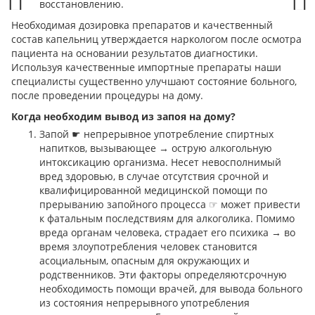
восстановлению.
Необходимая дозировка препаратов и качественный
Prev
Next
состав капельниц утверждается наркологом после осмотра
пациента на основании результатов диагностики.
Используя качественные импортные препараты наши
специалисты существенно улучшают состояние больного,
после проведении процедуры на дому.
Когда необходим вывод из запоя на дому?
Запой ☛ непрерывное употребление спиртных
напитков, вызывающее → острую алкогольную
интоксикацию организма. Несет невосполнимый
вред здоровью, в случае отсутствия срочной и
квалифицированной медицинской помощи по
прерыванию запойного процесса ☞ может привести
к фатальным последствиям для алкоголика. Помимо
вреда органам человека, страдает его психика → во
время злоупотребления человек становится
асоциальным, опасным для окружающих и
родственников. Эти факторы определяютсрочную
необходимость помощи врачей, для вывода больного
из состояния непрерывного употребления