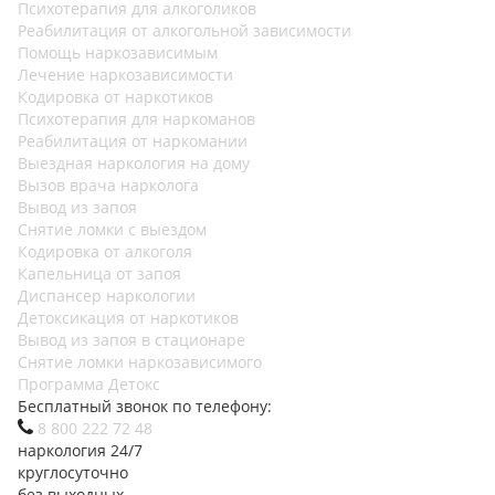
Психотерапия для алкоголиков
Реабилитация от алкогольной зависимости
Помощь наркозависимым
Лечение наркозависимости
Кодировка от наркотиков
Психотерапия для наркоманов
Реабилитация от наркомании
Выездная наркология на дому
Вызов врача нарколога
Вывод из запоя
Снятие ломки с выездом
Кодировка от алкоголя
Капельница от запоя
Диспансер наркологии
Детоксикация от наркотиков
Вывод из запоя в стационаре
Снятие ломки наркозависимого
Программа Детокс
Бесплатный звонок по телефону:
8 800 222 72 48
наркология 24/7
круглосуточно
без выходных