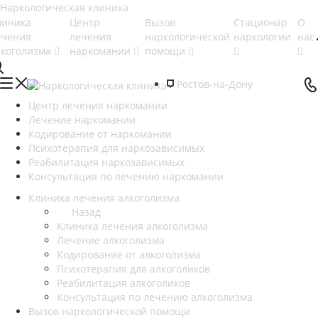
линика
Центр
Вызов
Стационар
О
ечения
лечения
наркологической
наркологии
нас
лкоголизма
наркомании
помощи
Ростов-на-Дону
Центр лечения наркомании
Лечение наркомании
Кодирование от наркомании
Психотерапия для наркозависимых
Реабилитация наркозависимых
Консультация по лечению наркомании
Клиника лечения алкоголизма
Назад
Клиника лечения алкоголизма
Лечение алкоголизма
Кодирование от алкоголизма
Психотерапия для алкоголиков
Реабилитация алкоголиков
Консультация по лечению алкоголизма
Вызов наркологической помощи