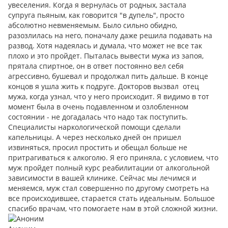
увеселения. Когда я вернулась от родных, застала
супруга пьяным, как говорится "в дупель", просто
абсолютно невменяемым. Было сильно обидно,
разозлилась на него, поначалу даже решила подавать на
развод. Хотя надеялась и думала, что может не все так
плохо и это пройдет. Пыталась вывести мужа из запоя,
прятала спиртное, он в ответ постоянно вел себя
агрессивно, бушевал и продолжал пить дальше. В конце
концов я ушла жить к подруге. Докторов вызвал отец
мужа, когда узнал, что у него происходит. Я видимо в тот
момент была в очень подавленном и озлобленном
состоянии - не догадалась что надо так поступить.
Специалисты наркологической помощи сделали
капельницы. А через несколько дней он пришел
извиняться, просил простить и обещал больше не
притрагиваться к алкоголю. Я его приняла, с условием, что
муж пройдет полный курс реабилитации от алкогольной
зависимости в вашей клинике. Сейчас мы лечимся и
меняемся, муж стал совершенно по другому смотреть на
все происходившее, старается стать идеальным. Большое
спасибо врачам, что помогаете нам в этой сложной жизни.